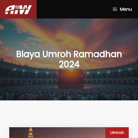
Skip
Menu
to
content
Biaya Umroh Ramadhan
2024
Umroh